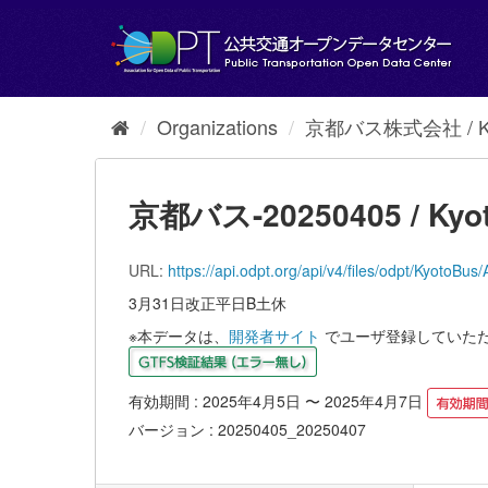
Skip
to
content
Organizations
京都バス株式会社 / Kyot
京都バス-20250405 / Kyot
URL:
https://api.odpt.org/api/v4/files/odpt/
3月31日改正平日B土休
※本データは、
開発者サイト
でユーザ登録していた
有効期間 : 2025年4月5日 〜 2025年4月7日
バージョン : 20250405_20250407