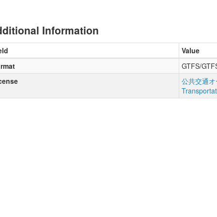
ditional Information
eld
Value
rmat
GTFS/GTF
cense
公共交通オー
Transporta