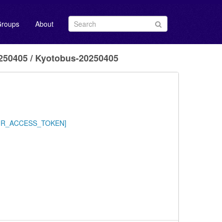
roups
About
0405 / Kyotobus-20250405
/YOUR_ACCESS_TOKEN]