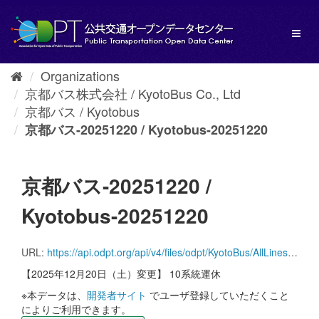
Skip
to
Toggl
content
naviga
Organizations
京都バス株式会社 / KyotoBus Co., Ltd
京都バス / Kyotobus
京都バス-20251220 / Kyotobus-20251220
京都バス-20251220 /
Kyotobus-20251220
URL:
https://api.odpt.org/api/v4/files/odpt/KyotoBus/AllLines.zip?date=20251220&acl:consumerKey=[アクセストークン/YOUR_ACCESS_TOKEN]
【2025年12月20日（土）変更】 10系統運休
※本データは、
開発者サイト
でユーザ登録していただくこと
によりご利用できます。