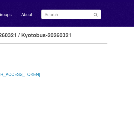
roups
About
0321 / Kyotobus-20260321
/YOUR_ACCESS_TOKEN]