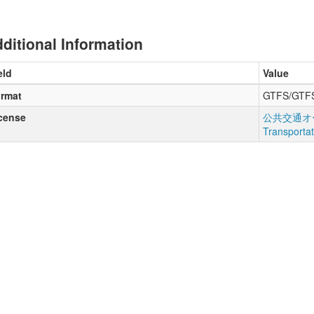
ditional Information
eld
Value
rmat
GTFS/GTF
cense
公共交通オー
Transporta