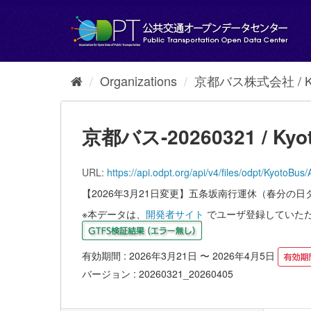
Skip
to
content
Organizations
京都バス株式会社 / Kyot
京都バス-20260321 / Kyot
URL:
https://api.odpt.org/api/v4/files/odpt/
【2026年3月21日変更】五条坂南行運休（春分の日
※本データは、
開発者サイト
でユーザ登録していた
有効期間 : 2026年3月21日 〜 2026年4月5日
バージョン : 20260321_20260405