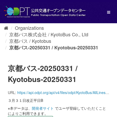
Skip
to
Toggl
content
naviga
Organizations
京都バス株式会社 / KyotoBus Co., Ltd
京都バス / Kyotobus
京都バス-20250331 / Kyotobus-20250331
京都バス-20250331 /
Kyotobus-20250331
URL:
https://api.odpt.org/api/v4/files/odpt/KyotoBus/AllLines.zip?date=20250331&acl:consumerKey=[アクセストークン/YOUR_ACCESS_TOKEN]
３月３１日改正平日B
※本データは、
開発者サイト
でユーザ登録していただくこと
によりご利用できます。