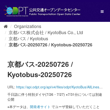
Skip
to
Toggl
content
naviga
Organizations
京都バス株式会社 / KyotoBus Co., Ltd
京都バス / Kyotobus
京都バス-20250726 / Kyotobus-20250726
京都バス-20250726 /
Kyotobus-20250726
URL:
https://api.odpt.org/api/v4/files/odpt/KyotoBus/AllLines.zip?date=20250726&acl:consumerKey=[アクセストークン/YOUR_ACCESS_TOKEN]
千日詣に伴う特別ダイヤ(7/26・7/27) ※7/31分については別途
公開
※本データは、
開発者サイト
でユーザ登録していただくこと