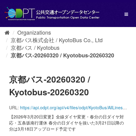
Skip
to
Toggl
content
naviga
Organizations
京都バス株式会社 / KyotoBus Co., Ltd
京都バス / Kyotobus
京都バス-20260320 / Kyotobus-20260320
京都バス-20260320 /
Kyotobus-20260320
URL:
https://api.odpt.org/api/v4/files/odpt/KyotoBus/AllLines.zip?date=20260320&acl:consumerKey=[アクセストークン/YOUR_ACCESS_TOKEN]
【2026年3月20日変更】全線ダイヤ変更・春分の日ダイヤ対
応・五条坂南行運休 春分の日ダイヤを抜いた3月21日以降の
分は3月18日アップロード予定です