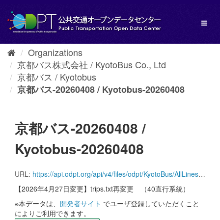
Skip
to
Toggl
content
naviga
Organizations
京都バス株式会社 / KyotoBus Co., Ltd
京都バス / Kyotobus
京都バス-20260408 / Kyotobus-20260408
京都バス-20260408 /
Kyotobus-20260408
URL:
https://api.odpt.org/api/v4/files/odpt/KyotoBus/AllLines.zip?date=20260408&acl:consumerKey=[アクセストークン/YOUR_ACCESS_TOKEN]
【2026年4月27日変更】trips.txt再変更 （40直行系統）
※本データは、
開発者サイト
でユーザ登録していただくこと
によりご利用できます。