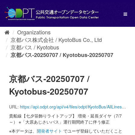
Skip
to
Toggl
content
naviga
Organizations
京都バス株式会社 / KyotoBus Co., Ltd
京都バス / Kyotobus
京都バス-20250707 / Kyotobus-20250707
京都バス-20250707 /
Kyotobus-20250707
URL:
https://api.odpt.org/api/v4/files/odpt/KyotoBus/AllLines.zip?date=20250707&acl:consumerKey=[アクセストークン/YOUR_ACCESS_TOKEN]
貴船線【七夕笹飾りライトアップ】 増発・延長ダイヤ（7/7
～） ※「大原あじさいバス」運行期間終了に伴う修正
※本データは、
開発者サイト
でユーザ登録していただくこと