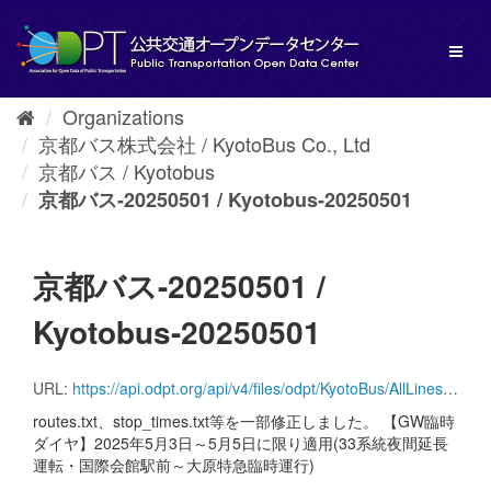
Skip
to
Toggl
content
naviga
Organizations
京都バス株式会社 / KyotoBus Co., Ltd
京都バス / Kyotobus
京都バス-20250501 / Kyotobus-20250501
京都バス-20250501 /
Kyotobus-20250501
URL:
https://api.odpt.org/api/v4/files/odpt/KyotoBus/AllLines.zip?date=20250501&acl:consumerKey=[アクセストークン/YOUR_ACCESS_TOKEN]
routes.txt、stop_times.txt等を一部修正しました。 【GW臨時
ダイヤ】2025年5月3日～5月5日に限り適用(33系統夜間延長
運転・国際会館駅前～大原特急臨時運行)