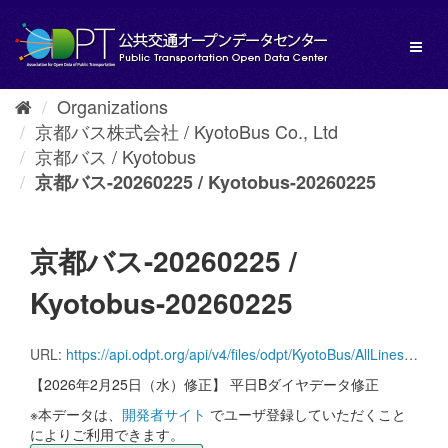
Skip
to
Toggl
content
naviga
Organizations
京都バス株式会社 / KyotoBus Co., Ltd
京都バス / Kyotobus
京都バス-20260225 / Kyotobus-20260225
京都バス-20260225 /
Kyotobus-20260225
URL:
https://api.odpt.org/api/v4/files/odpt/KyotoBus/AllLines.zip?date=20260225&acl:consumerKey=[アクセストークン/YOUR_ACCESS_TOKEN]
【2026年2月25日（水）修正】 平日Bダイヤデータ修正
※本データは、
開発者サイト
でユーザ登録していただくこと
によりご利用できます。