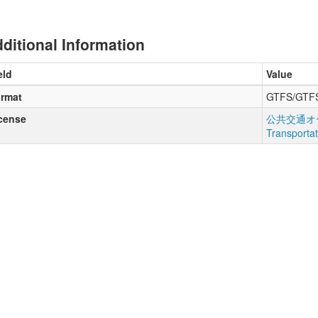
ditional Information
eld
Value
rmat
GTFS/GTF
cense
公共交通オー
Transporta