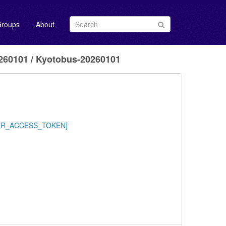
roups
About
0101 / Kyotobus-20260101
/YOUR_ACCESS_TOKEN]