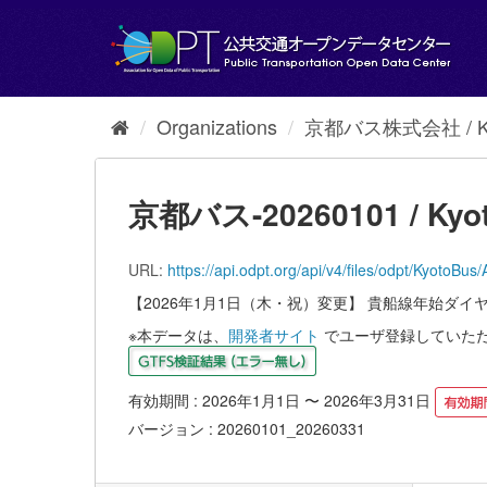
Skip
to
content
Organizations
京都バス株式会社 / Kyot
京都バス-20260101 / Kyot
URL:
https://api.odpt.org/api/v4/files/odpt/
【2026年1月1日（木・祝）変更】 貴船線年始ダイ
※本データは、
開発者サイト
でユーザ登録していた
有効期間 : 2026年1月1日 〜 2026年3月31日
バージョン : 20260101_20260331