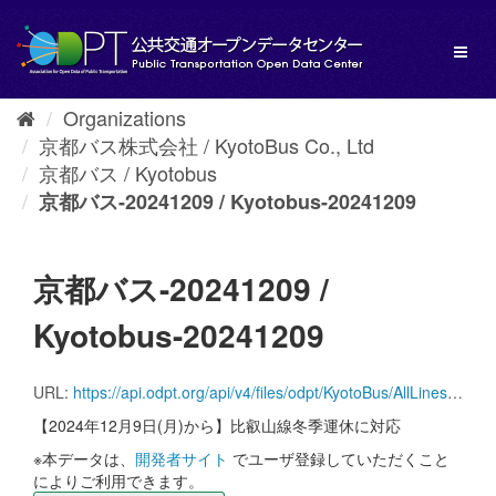
Skip
to
Toggl
content
naviga
Organizations
京都バス株式会社 / KyotoBus Co., Ltd
京都バス / Kyotobus
京都バス-20241209 / Kyotobus-20241209
京都バス-20241209 /
Kyotobus-20241209
URL:
https://api.odpt.org/api/v4/files/odpt/KyotoBus/AllLines.zip?date=20241209&acl:consumerKey=[アクセストークン/YOUR_ACCESS_TOKEN]
【2024年12月9日(月)から】比叡山線冬季運休に対応
※本データは、
開発者サイト
でユーザ登録していただくこと
によりご利用できます。