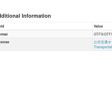
ditional Information
eld
Value
rmat
GTFS/GTF
cense
公共交通オー
Transporta