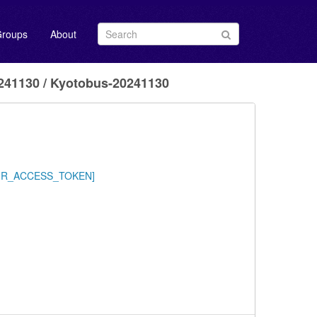
roups
About
1130 / Kyotobus-20241130
/YOUR_ACCESS_TOKEN]