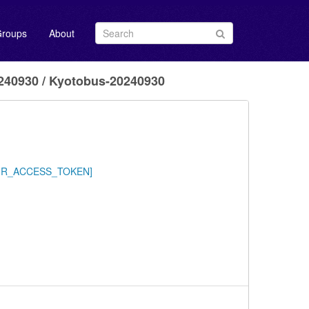
roups
About
0930 / Kyotobus-20240930
/YOUR_ACCESS_TOKEN]