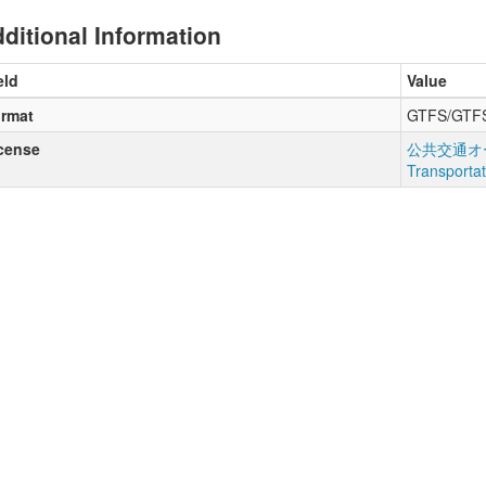
ditional Information
eld
Value
rmat
GTFS/GTF
cense
公共交通オー
Transporta