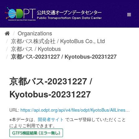
Skip
to
Toggl
content
naviga
Organizations
京都バス株式会社 / KyotoBus Co., Ltd
京都バス / Kyotobus
京都バス-20231227 / Kyotobus-20231227
京都バス-20231227 /
Kyotobus-20231227
URL:
https://api.odpt.org/api/v4/files/odpt/KyotoBus/AllLines.zip?date=20231227&acl:consumerKey=[アクセストークン/YOUR_ACCESS_TOKEN]
※本データは、
開発者サイト
でユーザ登録していただくこと
によりご利用できます。