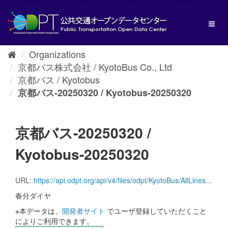
Skip
to
Toggl
content
naviga
Organizations
京都バス株式会社 / KyotoBus Co., Ltd
京都バス / Kyotobus
京都バス-20250320 / Kyotobus-20250320
京都バス-20250320 /
Kyotobus-20250320
URL:
https://api.odpt.org/api/v4/files/odpt/KyotoBus/AllLines.zip?date=20250320&acl:consumerKey=[アクセストークン/YOUR_ACCESS_TOKEN]
春分ダイヤ
※本データは、
開発者サイト
でユーザ登録していただくこと
によりご利用できます。