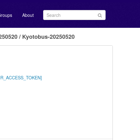
roups
About
0520 / Kyotobus-20250520
/YOUR_ACCESS_TOKEN]