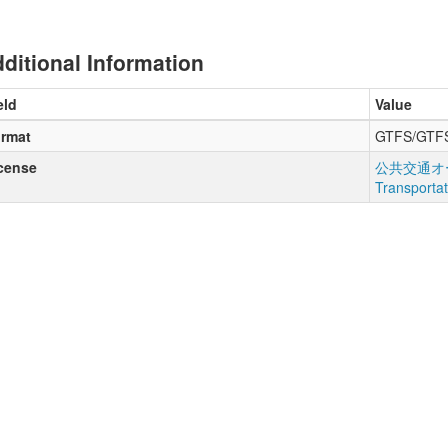
ditional Information
eld
Value
rmat
GTFS/GTF
cense
公共交通オー
Transporta