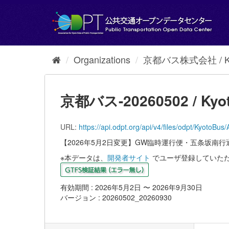
Skip
to
content
Organizations
京都バス株式会社 / Kyot
京都バス-20260502 / Kyot
URL:
https://api.odpt.org/api/v4/files/odpt/
【2026年5月2日変更】GW臨時運行便・五条坂南行
※本データは、
開発者サイト
でユーザ登録していた
有効期間 : 2026年5月2日 〜 2026年9月30日
バージョン : 20260502_20260930