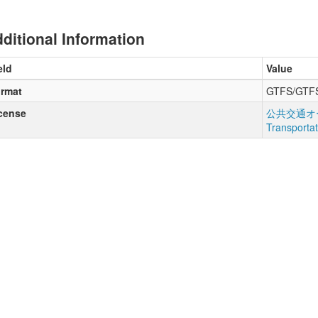
ditional Information
eld
Value
rmat
GTFS/GTF
cense
公共交通オー
Transporta