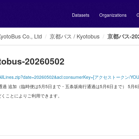
Datasets
Organizations
G
oBus Co., Ltd
京都バス / Kyotobus
京都バス-2026
obus-20260502
KyotoBus/AllLines.zip?date=20260502&acl:consumerKey=[アクセストークン
通過 追加（臨時便は5月5日まで・五条坂南行通過は5月6日まで） 5月
だくことによりご利用できます。