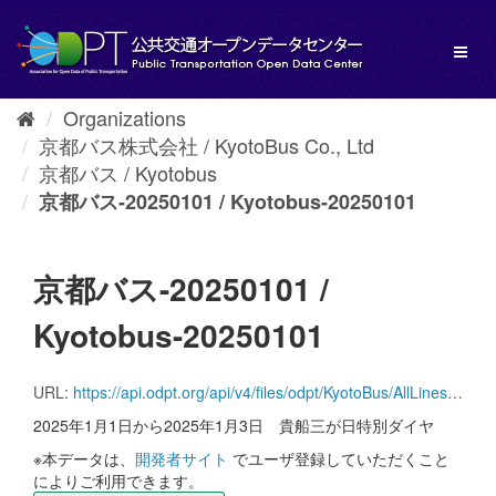
Skip
to
Toggl
content
naviga
Organizations
京都バス株式会社 / KyotoBus Co., Ltd
京都バス / Kyotobus
京都バス-20250101 / Kyotobus-20250101
京都バス-20250101 /
Kyotobus-20250101
URL:
https://api.odpt.org/api/v4/files/odpt/KyotoBus/AllLines.zip?date=20250101&acl:consumerKey=[アクセストークン/YOUR_ACCESS_TOKEN]
2025年1月1日から2025年1月3日 貴船三が日特別ダイヤ
※本データは、
開発者サイト
でユーザ登録していただくこと
によりご利用できます。