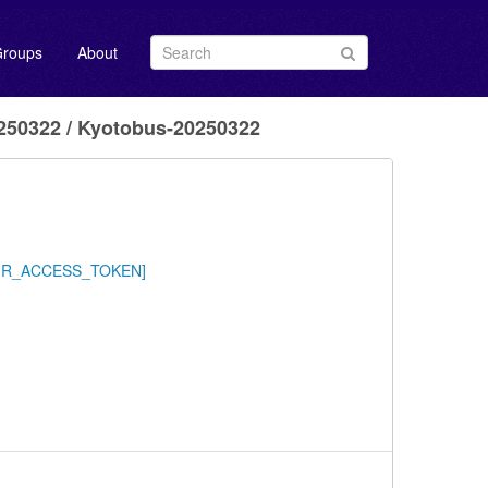
roups
About
0322 / Kyotobus-20250322
/YOUR_ACCESS_TOKEN]