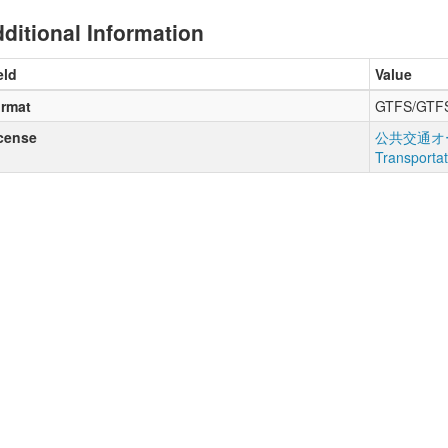
ditional Information
eld
Value
rmat
GTFS/GTF
cense
公共交通オー
Transporta