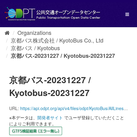
Skip
to
Toggl
content
naviga
Organizations
京都バス株式会社 / KyotoBus Co., Ltd
京都バス / Kyotobus
京都バス-20231227 / Kyotobus-20231227
京都バス-20231227 /
Kyotobus-20231227
URL:
https://api.odpt.org/api/v4/files/odpt/KyotoBus/AllLines.zip?date=20231227&acl:consumerKey=[アクセストークン/YOUR_ACCESS_TOKEN]
※本データは、
開発者サイト
でユーザ登録していただくこと
によりご利用できます。