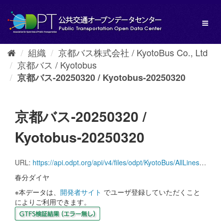
ス
キ
Toggl
ッ
naviga
プ
し
組織
京都バス株式会社 / KyotoBus Co., Ltd
て
京都バス / Kyotobus
内
容
京都バス-20250320 / Kyotobus-20250320
へ
京都バス-20250320 /
Kyotobus-20250320
URL:
https://api.odpt.org/api/v4/files/odpt/KyotoBus/AllLinesAnotherversion.zip?date=20250320&acl:consumerKey=[アクセストークン/YOUR_ACCESS_TOKEN]
春分ダイヤ
※本データは、
開発者サイト
でユーザ登録していただくこと
によりご利用できます。