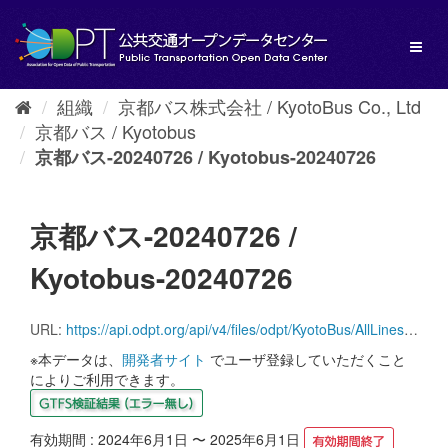
ス
キ
Toggl
ッ
naviga
プ
し
組織
京都バス株式会社 / KyotoBus Co., Ltd
て
京都バス / Kyotobus
内
容
京都バス-20240726 / Kyotobus-20240726
へ
京都バス-20240726 /
Kyotobus-20240726
URL:
https://api.odpt.org/api/v4/files/odpt/KyotoBus/AllLinesAnotherversion.zip?date=20240726&acl:consumerKey=[アクセストークン/YOUR_ACCESS_TOKEN]
※本データは、
開発者サイト
でユーザ登録していただくこと
によりご利用できます。
有効期間 : 2024年6月1日 〜 2025年6月1日