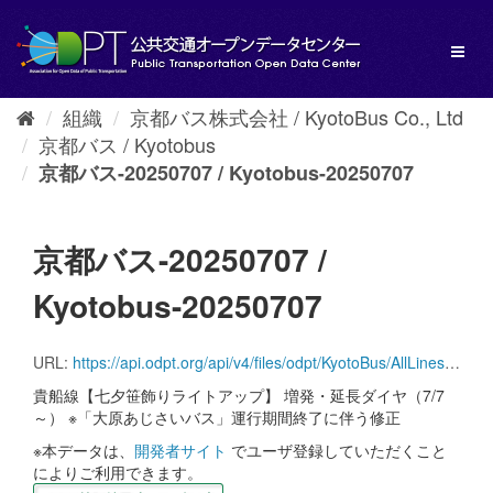
ス
キ
Toggl
ッ
naviga
プ
し
組織
京都バス株式会社 / KyotoBus Co., Ltd
て
京都バス / Kyotobus
内
容
京都バス-20250707 / Kyotobus-20250707
へ
京都バス-20250707 /
Kyotobus-20250707
URL:
https://api.odpt.org/api/v4/files/odpt/KyotoBus/AllLinesAnotherversion.zip?date=20250707&acl:consumerKey=[アクセストークン/YOUR_ACCESS_TOKEN]
貴船線【七夕笹飾りライトアップ】 増発・延長ダイヤ（7/7
～） ※「大原あじさいバス」運行期間終了に伴う修正
※本データは、
開発者サイト
でユーザ登録していただくこと
によりご利用できます。