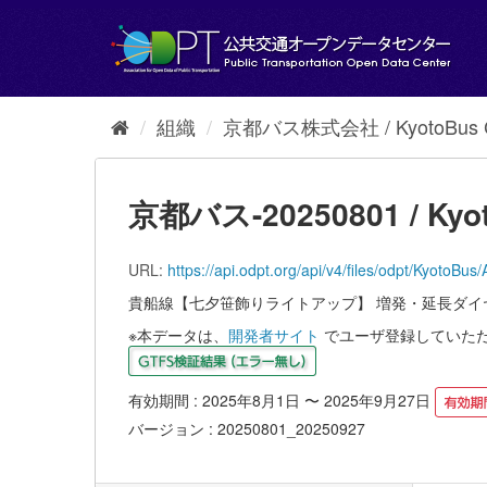
ス
キ
ッ
プ
し
て
組織
京都バス株式会社 / KyotoBus Co
内
容
へ
京都バス-20250801 / Kyot
URL:
https://api.odpt.org/api/v4/files/odpt/K
貴船線【七夕笹飾りライトアップ】 増発・延長ダイヤ
※本データは、
開発者サイト
でユーザ登録していた
有効期間 : 2025年8月1日 〜 2025年9月27日
バージョン : 20250801_20250927