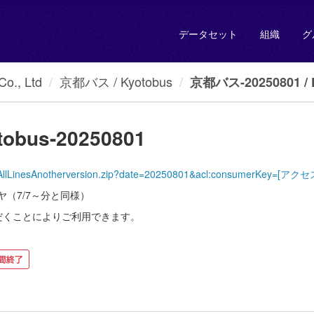
データセット
組織
グ
., Ltd
京都バス / Kyotobus
京都バス-20250801 / K
obus-20250801
yotoBus/AllLinesAnotherversion.zip?date=20250801&acl:consumer
（7/7～分と同様）
だくことによりご利用できます。