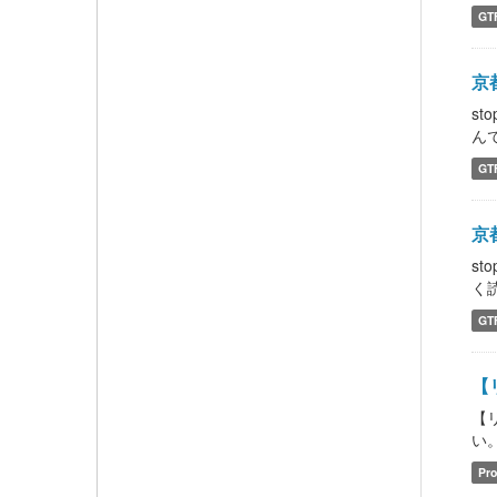
GT
京都
st
んで、
GT
京都
st
く読ん
GT
【
【
い。 
Pro