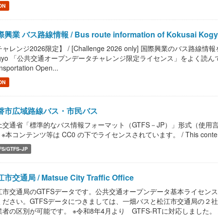
ON
興業 バス路線情報 / Bus route information of Kokusai Kog
ャレンジ2026限定】 / [Challenge 2026 only] 国際興業のバス路線情報を提供しま
gyo 「公共交通オープンデータチャレンジ限定ライセンス」をよく読んで、ご利用
nsportation Open...
ON
磐市広域路線バス・市民バス
土交通省「標準的なバス情報フォーマット（GTFS－JP）」形式（使用言語
 ※本コンテンツ等は CC0 の下でライセンスされています。 / This content, etc. 
FS/GTFS-JP
市交通局 / Matsue City Traffic Office
江市交通局のGTFSデータです。公共交通オープンデータ基本ライセン
ください。GTFSデータにつきましては、一畑バスと松江市交通局の２社のデ
者の区別が可能です。 ※令和8年4月より GTFS-RTに対応しました。 / GTFS