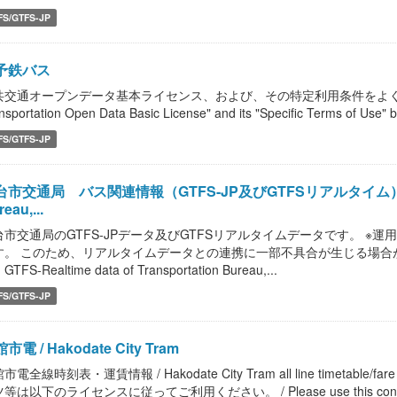
FS/GTFS-JP
予鉄バス
共交通オープンデータ基本ライセンス、および、その特定利用条件をよく読んで、
nsportation Open Data Basic License" and its "Specific Terms of Use" b
FS/GTFS-JP
市交通局 バス関連情報（GTFS-JP及びGTFSリアルタイム） / Bus in
eau,...
台市交通局のGTFS-JPデータ及びGTFSリアルタイムデータです。 ※運
す。 このため、リアルタイムデータとの連携に一部不具合が生じる場合がござ
 GTFS-Realtime data of Transportation Bureau,...
FS/GTFS-JP
市電 / Hakodate City Tram
市電全線時刻表・運賃情報 / Hakodate City Tram all line timetable
等は以下のライセンスに従ってご利用ください。 / Please use this content, etc.