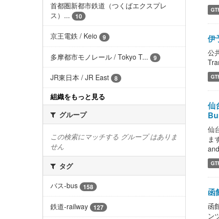
首都圏新都市鉄道（つくばエクスプレ
GT
ス）...
10
京王電鉄 / Keio
9
伊
公
多摩都市モノレール / Tokyo T...
9
Tra
JR東日本 / JR East
GT
8
組織をもっと見る
仙台
Bur
グループ
仙
この検索にマッチする グループ はありま
ま
せん
and
GT
タグ
バス-bus
158
函館
函館
鉄道-railway
127
ンツ