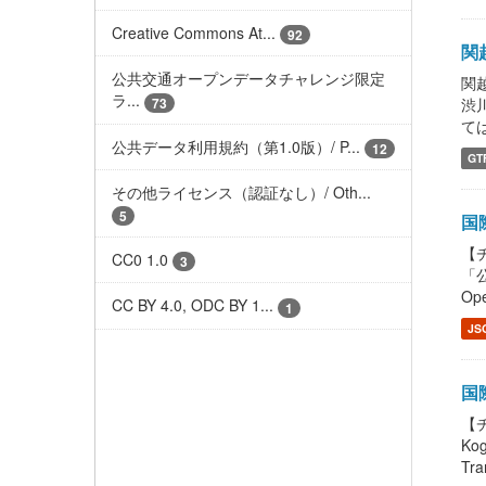
Creative Commons At...
92
関
公共交通オープンデータチャレンジ限定
関
ラ...
73
渋
ては
公共データ利用規約（第1.0版）/ P...
12
GT
その他ライセンス（認証なし）/ Oth...
5
国際
【チ
CC0 1.0
3
「公
Ope
CC BY 4.0, ODC BY 1...
1
JS
国際
【チ
Ko
Tra