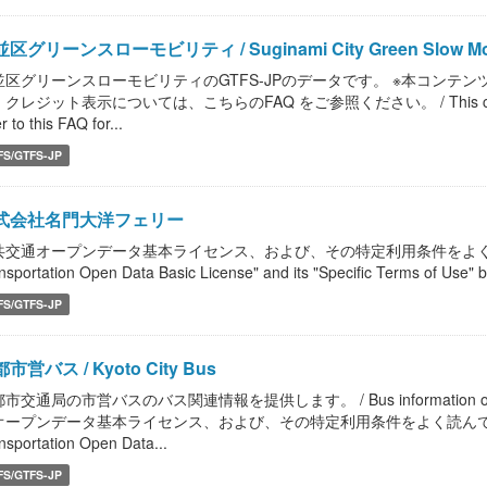
区グリーンスローモビリティ / Suginami City Green Slow Mob
並区グリーンスローモビリティのGTFS-JPのデータです。 ※本コンテンツ等
クレジット表示については、こちらのFAQ をご参照ください。 / This content, etc. 
r to this FAQ for...
FS/GTFS-JP
式会社名門大洋フェリー
共交通オープンデータ基本ライセンス、および、その特定利用条件をよく読んで、
nsportation Open Data Basic License" and its "Specific Terms of Use" b
FS/GTFS-JP
市営バス / Kyoto City Bus
市交通局の市営バスのバス関連情報を提供します。 / Bus information of Kyoto M
オープンデータ基本ライセンス、および、その特定利用条件をよく読んで、ご利用く
nsportation Open Data...
FS/GTFS-JP