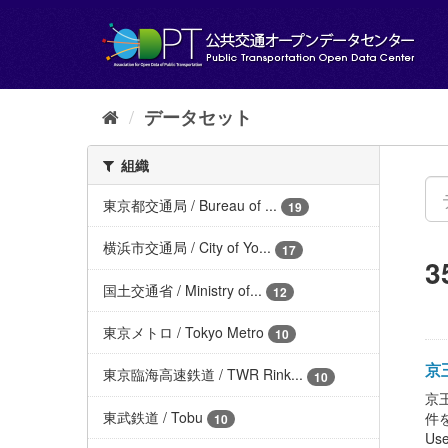
ス
キ
ッ
プ
し
て
データセット
内
容
組織
へ
東京都交通局 / Bureau of ...
19
横浜市交通局 / City of Yo...
17
国土交通省 / Ministry of...
12
東京メトロ / Tokyo Metro
10
京王
東京臨海高速鉄道 / TWR Rink...
10
京王
東武鉄道 / Tobu
件をよ
10
Use