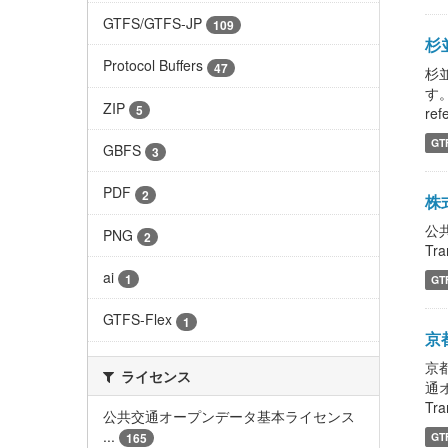
GTFS/GTFS-JP
109
杉並
Protocol Buffers
47
杉
す。
ZIP
5
refe
GT
GBFS
3
PDF
2
株
公
PNG
2
Tra
ai
1
GT
GTFS-Flex
1
京都
京都
ライセンス
通
Tra
公共交通オープンデータ基本ライセンス
...
165
GT