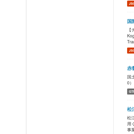
JS
国際
【チ
Ko
Tra
JS
赤
国
0）
GT
松江
松
用
事業