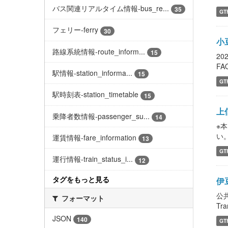
バス関連リアルタイム情報-bus_re...
35
GT
フェリー-ferry
30
小
路線系統情報-route_inform...
15
2
FAQ
駅情報-station_informa...
15
GT
駅時刻表-station_timetable
15
上
乗降者数情報-passenger_su...
14
※
い。 
運賃情報-fare_information
13
GT
運行情報-train_status_i...
12
タグをもっと見る
伊豆
公
フォーマット
Tra
JSON
140
GT