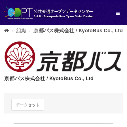
ス
キ
Toggl
ッ
naviga
プ
し
組織
京都バス株式会社 / KyotoBus Co., Ltd
て
内
容
へ
京都バス株式会社 / KyotoBus Co., Ltd
データセット