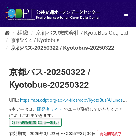
ス
キ
Toggl
ッ
naviga
プ
し
組織
京都バス株式会社 / KyotoBus Co., Ltd
て
京都バス / Kyotobus
内
容
京都バス-20250322 / Kyotobus-20250322
へ
京都バス-20250322 /
Kyotobus-20250322
URL:
https://api.odpt.org/api/v4/files/odpt/KyotoBus/AllLinesAnotherversion.zip?date=20250322&acl:consumerKey=[アクセストークン/YOUR_ACCESS_TOKEN]
※本データは、
開発者サイト
でユーザ登録していただくこと
によりご利用できます。
有効期間 : 2025年3月22日 〜 2025年3月30日