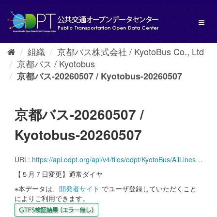
ス
キ
Toggl
ッ
naviga
プ
し
組織
京都バス株式会社 / KyotoBus Co., Ltd
て
京都バス / Kyotobus
内
容
京都バス-20260507 / Kyotobus-20260507
へ
京都バス-20260507 /
Kyotobus-20260507
URL:
https://api.odpt.org/api/v4/files/odpt/KyotoBus/AllLinesAnotherversion.zip?date=20260507&acl:consumerKey=[アクセストークン/YOUR_ACCESS_TOKEN]
【５月７日変更】通常ダイヤ
※本データは、
開発者サイト
でユーザ登録していただくこと
によりご利用できます。