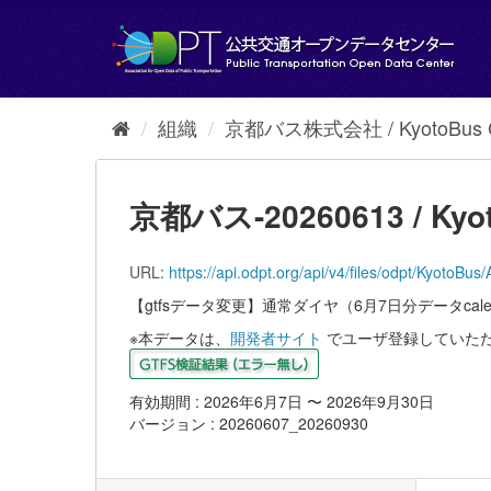
ス
キ
ッ
プ
し
て
組織
京都バス株式会社 / KyotoBus Co
内
容
へ
京都バス-20260613 / Kyot
URL:
https://api.odpt.org/api/v4/files/odpt/K
【gtfsデータ変更】通常ダイヤ（6月7日分データcalen
※本データは、
開発者サイト
でユーザ登録していた
有効期間 : 2026年6月7日 〜 2026年9月30日
バージョン : 20260607_20260930