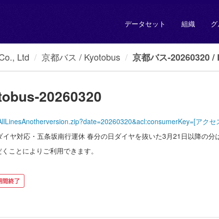
データセット
組織
グ
., Ltd
京都バス / Kyotobus
京都バス-20260320 / K
obus-20260320
yotoBus/AllLinesAnotherversion.zip?date=20260320&acl:consumer
日ダイヤ対応・五条坂南行運休 春分の日ダイヤを抜いた3月21日以降の分
だくことによりご利用できます。