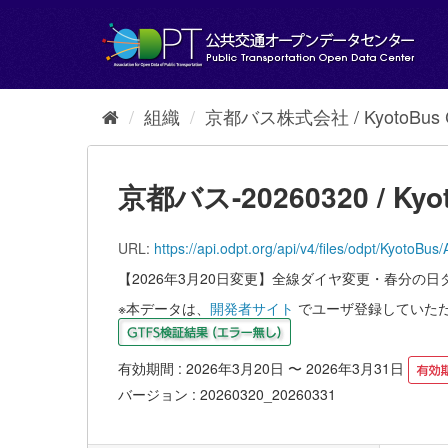
ス
キ
ッ
プ
し
て
組織
京都バス株式会社 / KyotoBus Co
内
容
へ
京都バス-20260320 / Kyot
URL:
https://api.odpt.org/api/v4/files/odpt/K
【2026年3月20日変更】全線ダイヤ変更・春分の
※本データは、
開発者サイト
でユーザ登録していた
有効期間 : 2026年3月20日 〜 2026年3月31日
バージョン : 20260320_20260331