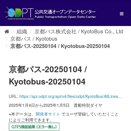
ス
キ
Toggl
ッ
naviga
プ
し
組織
京都バス株式会社 / KyotoBus Co., Ltd
て
京都バス / Kyotobus
内
容
京都バス-20250104 / Kyotobus-20250104
へ
京都バス-20250104 /
Kyotobus-20250104
URL:
https://api.odpt.org/api/v4/files/odpt/KyotoBus/AllLinesAnotherversion.zip?date=20250104&acl:consumerKey=[アクセストークン/YOUR_ACCESS_TOKEN]
2025年1月4日から2025年1月5日 貴船特別ダイヤ
※本データは、
開発者サイト
でユーザ登録していただくこと
によりご利用できます。