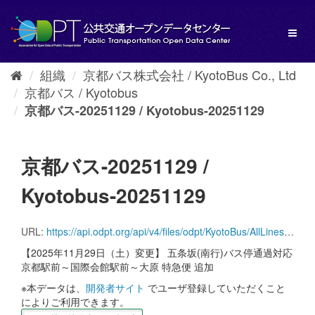
ス
キ
Toggl
ッ
naviga
プ
し
組織
京都バス株式会社 / KyotoBus Co., Ltd
て
京都バス / Kyotobus
内
容
京都バス-20251129 / Kyotobus-20251129
へ
京都バス-20251129 /
Kyotobus-20251129
URL:
https://api.odpt.org/api/v4/files/odpt/KyotoBus/AllLinesAnotherversion.zip?date=20251129&acl:consumerKey=[アクセストークン/YOUR_ACCESS_TOKEN]
【2025年11月29日（土）変更】 五条坂(南行)バス停通過対応
京都駅前～国際会館駅前～大原 特急便 追加
※本データは、
開発者サイト
でユーザ登録していただくこと
によりご利用できます。