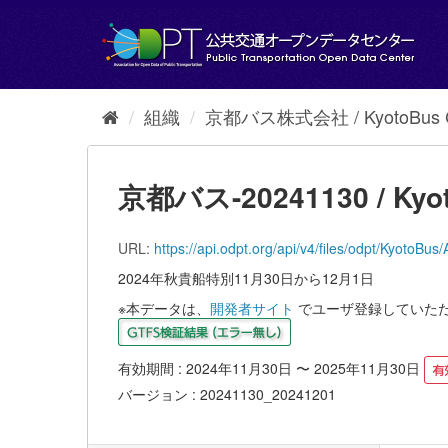
ス
キ
ッ
プ
し
て
組織
京都バス株式会社 / KyotoBus Co
内
容
へ
京都バス-20241130 / Kyot
URL:
https://api.odpt.org/api/v4/files/odpt/K
2024年秋貴船特別11月30日から12月1日
※本データは、
開発者サイト
でユーザ登録していた
有効期間 : 2024年11月30日 〜 2025年11月30日
バージョン : 20241130_20241201