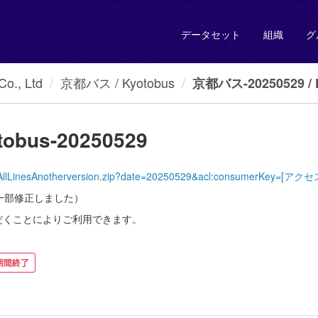
データセット
組織
グ
., Ltd
京都バス / Kyotobus
京都バス-20250529 / K
obus-20250529
yotoBus/AllLinesAnotherversion.zip?date=20250529&acl:consumer
xtを一部修正しました）
だくことによりご利用できます。