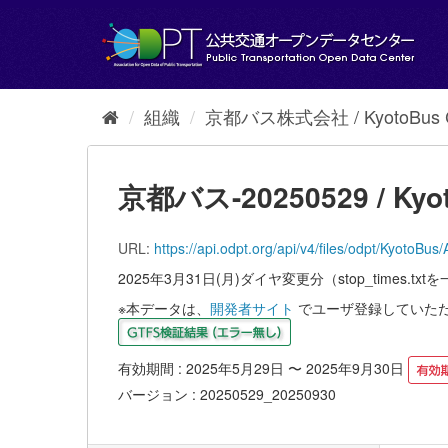
ス
キ
ッ
プ
し
て
組織
京都バス株式会社 / KyotoBus Co
内
容
へ
京都バス-20250529 / Kyot
URL:
https://api.odpt.org/api/v4/files/odpt/K
2025年3月31日(月)ダイヤ変更分（stop_times.t
※本データは、
開発者サイト
でユーザ登録していた
有効期間 : 2025年5月29日 〜 2025年9月30日
バージョン : 20250529_20250930