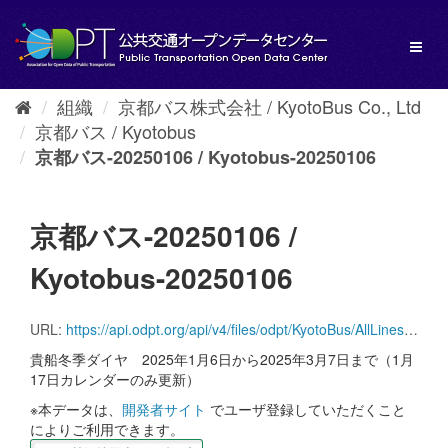
ス
キ
Toggl
ッ
naviga
プ
し
組織
京都バス株式会社 / KyotoBus Co., Ltd
て
京都バス / Kyotobus
内
容
京都バス-20250106 / Kyotobus-20250106
へ
京都バス-20250106 /
Kyotobus-20250106
URL:
https://api.odpt.org/api/v4/files/odpt/KyotoBus/AllLinesAnotherversion.zip?date=20250106&acl:consumerKey=[アクセストークン/YOUR_ACCESS_TOKEN]
貴船冬季ダイヤ 2025年1月6日から2025年3月7日まで（1月
17日カレンダーのみ更新）
※本データは、
開発者サイト
でユーザ登録していただくこと
によりご利用できます。