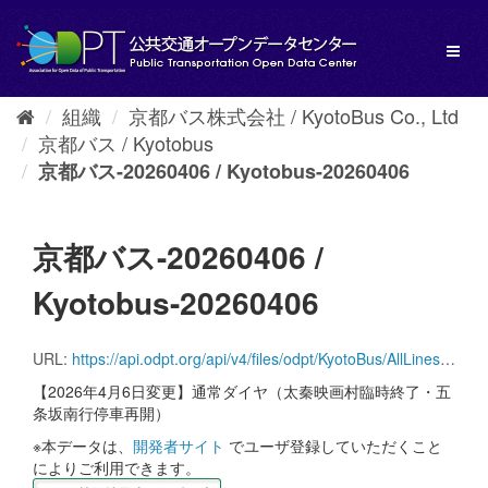
ス
キ
Toggl
ッ
naviga
プ
し
組織
京都バス株式会社 / KyotoBus Co., Ltd
て
京都バス / Kyotobus
内
容
京都バス-20260406 / Kyotobus-20260406
へ
京都バス-20260406 /
Kyotobus-20260406
URL:
https://api.odpt.org/api/v4/files/odpt/KyotoBus/AllLinesAnotherversion.zip?date=20260406&acl:consumerKey=[アクセストークン/YOUR_ACCESS_TOKEN]
【2026年4月6日変更】通常ダイヤ（太秦映画村臨時終了・五
条坂南行停車再開）
※本データは、
開発者サイト
でユーザ登録していただくこと
によりご利用できます。