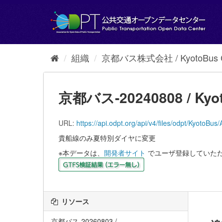
ス
キ
ッ
プ
し
て
組織
京都バス株式会社 / KyotoBus Co
内
容
へ
京都バス-20240808 / Kyot
URL:
https://api.odpt.org/api/v4/files/odpt/K
貴船線のみ夏特別ダイヤに変更
※本データは、
開発者サイト
でユーザ登録していた
リソース
京都バス-20260803 /...