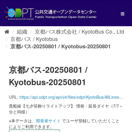
ス
キ
Toggl
ッ
naviga
プ
し
組織
京都バス株式会社 / KyotoBus Co., Ltd
て
京都バス / Kyotobus
内
容
京都バス-20250801 / Kyotobus-20250801
へ
京都バス-20250801 /
Kyotobus-20250801
URL:
https://api.odpt.org/api/v4/files/odpt/KyotoBus/AllLinesAnotherversion.zip?date=20250801&acl:consumerKey=[アクセストークン/YOUR_ACCESS_TOKEN]
貴船線【七夕笹飾りライトアップ】 増発・延長ダイヤ（7/7～
分と同様）
※本データは、
開発者サイト
でユーザ登録していただくこと
によりご利用できます。