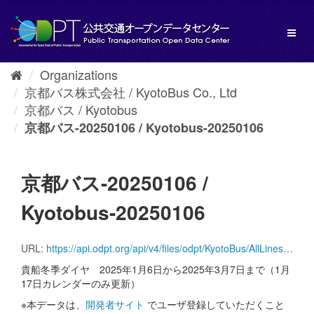
Skip
to
Toggl
content
naviga
Organizations
京都バス株式会社 / KyotoBus Co., Ltd
京都バス / Kyotobus
京都バス-20250106 / Kyotobus-20250106
京都バス-20250106 /
Kyotobus-20250106
URL:
https://api.odpt.org/api/v4/files/odpt/KyotoBus/AllLinesAnotherversion.zip?date=20250106&acl:consumerKey=[アクセストークン/YOUR_ACCESS_TOKEN]
貴船冬季ダイヤ 2025年1月6日から2025年3月7日まで（1月
17日カレンダーのみ更新）
※本データは、
開発者サイト
でユーザ登録していただくこと