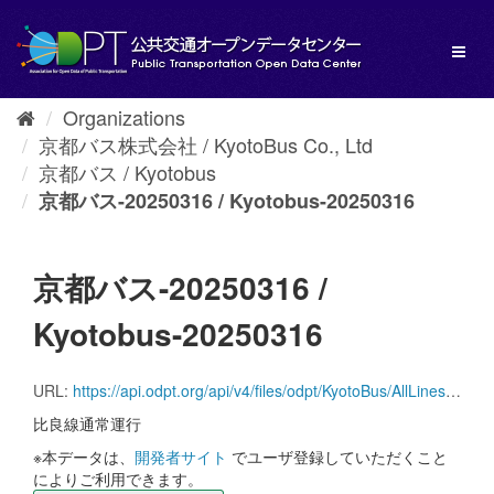
Skip
to
Toggl
content
naviga
Organizations
京都バス株式会社 / KyotoBus Co., Ltd
京都バス / Kyotobus
京都バス-20250316 / Kyotobus-20250316
京都バス-20250316 /
Kyotobus-20250316
URL:
https://api.odpt.org/api/v4/files/odpt/KyotoBus/AllLinesAnotherversion.zip?date=20250316&acl:consumerKey=[アクセストークン/YOUR_ACCESS_TOKEN]
比良線通常運行
※本データは、
開発者サイト
でユーザ登録していただくこと
によりご利用できます。