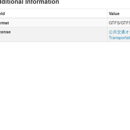
ditional Information
eld
Value
rmat
GTFS/GTF
cense
公共交通オー
Transporta