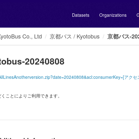
Datasets
Organizations
G
oBus Co., Ltd
京都バス / Kyotobus
京都バス-2024
obus-20240808
yotoBus/AllLinesAnotherversion.zip?date=20240808&acl:consumer
だくことによりご利用できます。