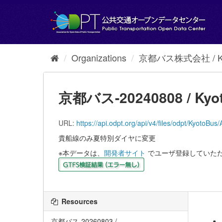
Skip
to
content
Organizations
京都バス株式会社 / Kyot
京都バス-20240808 / Kyot
URL:
https://api.odpt.org/api/v4/files/odpt/K
貴船線のみ夏特別ダイヤに変更
※本データは、
開発者サイト
でユーザ登録していた
Resources
京都バス-20260803 /...