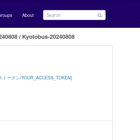
roups
About
0808 / Kyotobus-20240808
Key=[アクセストークン/YOUR_ACCESS_TOKEN]