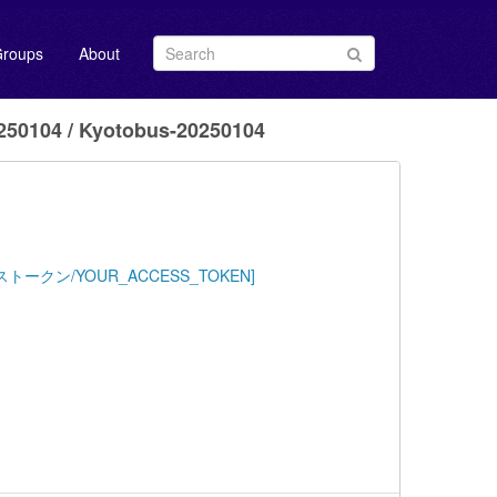
roups
About
0104 / Kyotobus-20250104
Key=[アクセストークン/YOUR_ACCESS_TOKEN]