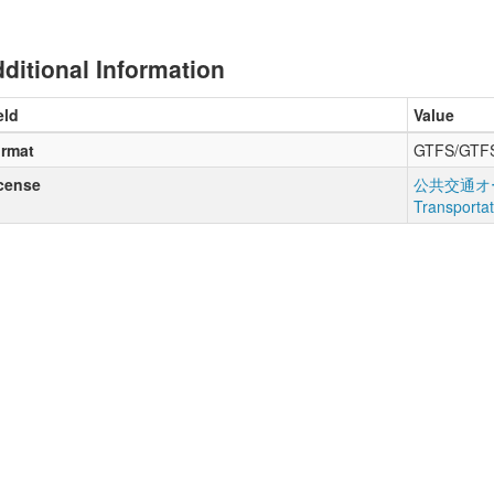
ditional Information
eld
Value
rmat
GTFS/GTF
cense
公共交通オー
Transporta