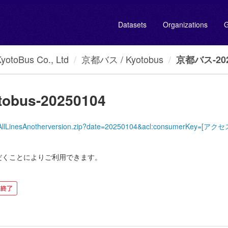
Datasets
Organizations
G
oBus Co., Ltd
京都バス / Kyotobus
京都バス-2025
obus-20250104
yotoBus/AllLinesAnotherversion.zip?date=20250104&acl:consumer
だくことによりご利用できます。