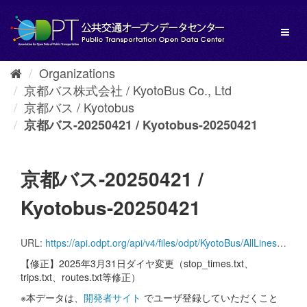
Skip
to
Toggl
content
naviga
Organizations
京都バス株式会社 / KyotoBus Co., Ltd
京都バス / Kyotobus
京都バス-20250421 / Kyotobus-20250421
京都バス-20250421 /
Kyotobus-20250421
URL:
https://api.odpt.org/api/v4/files/odpt/KyotoBus/AllLinesAnotherversion.zip?date=20250421&acl:consumerKey=[アクセストークン/YOUR_ACCESS_TOKEN]
【修正】2025年3月31日ダイヤ変更（stop_times.txt、
trips.txt、routes.txt等修正）
※本データは、
開発者サイト
でユーザ登録していただくこと