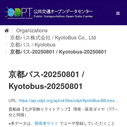
Skip
to
Toggl
content
naviga
Organizations
京都バス株式会社 / KyotoBus Co., Ltd
京都バス / Kyotobus
京都バス-20250801 / Kyotobus-20250801
京都バス-20250801 /
Kyotobus-20250801
URL:
https://api.odpt.org/api/v4/files/odpt/KyotoBus/AllLinesAnotherversion.zip?date=20250801&acl:consumerKey=[アクセストークン/YOUR_ACCESS_TOKEN]
貴船線【七夕笹飾りライトアップ】 増発・延長ダイヤ（7/7～
分と同様）
※本データは、
開発者サイト
でユーザ登録していただくこと