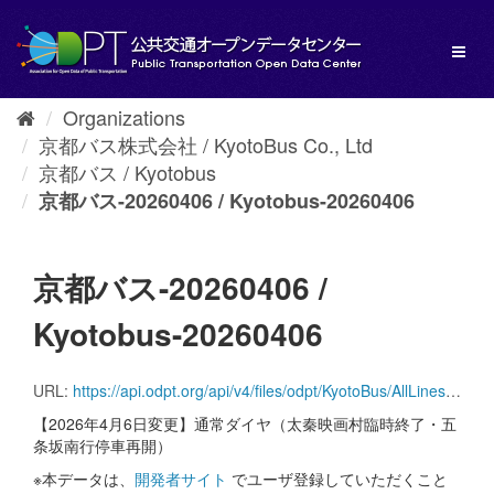
Skip
to
Toggl
content
naviga
Organizations
京都バス株式会社 / KyotoBus Co., Ltd
京都バス / Kyotobus
京都バス-20260406 / Kyotobus-20260406
京都バス-20260406 /
Kyotobus-20260406
URL:
https://api.odpt.org/api/v4/files/odpt/KyotoBus/AllLinesAnotherversion.zip?date=20260406&acl:consumerKey=[アクセストークン/YOUR_ACCESS_TOKEN]
【2026年4月6日変更】通常ダイヤ（太秦映画村臨時終了・五
条坂南行停車再開）
※本データは、
開発者サイト
でユーザ登録していただくこと