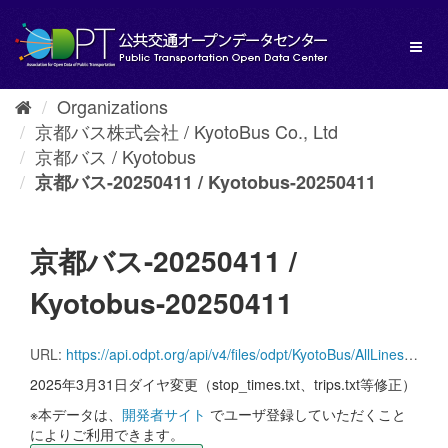
Skip
to
Toggl
content
naviga
Organizations
京都バス株式会社 / KyotoBus Co., Ltd
京都バス / Kyotobus
京都バス-20250411 / Kyotobus-20250411
京都バス-20250411 /
Kyotobus-20250411
URL:
https://api.odpt.org/api/v4/files/odpt/KyotoBus/AllLinesAnotherversion.zip?date=20250411&acl:consumerKey=[アクセストークン/YOUR_ACCESS_TOKEN]
2025年3月31日ダイヤ変更（stop_times.txt、trips.txt等修正）
※本データは、
開発者サイト
でユーザ登録していただくこと
によりご利用できます。