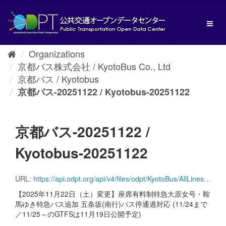
Skip
to
Toggl
content
naviga
Organizations
京都バス株式会社 / KyotoBus Co., Ltd
京都バス / Kyotobus
京都バス-20251122 / Kyotobus-20251122
京都バス-20251122 /
Kyotobus-20251122
URL:
https://api.odpt.org/api/v4/files/odpt/KyotoBus/AllLinesAnotherversion.zip?date=20251122&acl:consumerKey=[アクセストークン/YOUR_ACCESS_TOKEN]
【2025年11月22日（土）変更】座席有料制特急大原女号・鞍
馬ゆき特急バス追加 五条坂(南行)バス停通過対応 (11/24まで
／11/25～のGTFSは11月19日公開予定)