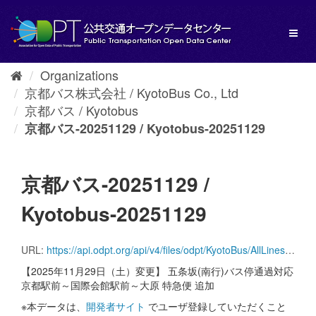
Skip
to
Toggl
content
naviga
Organizations
京都バス株式会社 / KyotoBus Co., Ltd
京都バス / Kyotobus
京都バス-20251129 / Kyotobus-20251129
京都バス-20251129 /
Kyotobus-20251129
URL:
https://api.odpt.org/api/v4/files/odpt/KyotoBus/AllLinesAnotherversion.zip?date=20251129&acl:consumerKey=[アクセストークン/YOUR_ACCESS_TOKEN]
【2025年11月29日（土）変更】 五条坂(南行)バス停通過対応
京都駅前～国際会館駅前～大原 特急便 追加
※本データは、
開発者サイト
でユーザ登録していただくこと