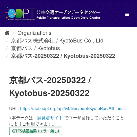
Skip
to
Toggl
content
naviga
Organizations
京都バス株式会社 / KyotoBus Co., Ltd
京都バス / Kyotobus
京都バス-20250322 / Kyotobus-20250322
京都バス-20250322 /
Kyotobus-20250322
URL:
https://api.odpt.org/api/v4/files/odpt/KyotoBus/AllLinesAnotherversion.zip?date=20250322&acl:consumerKey=[アクセストークン/YOUR_ACCESS_TOKEN]
※本データは、
開発者サイト
でユーザ登録していただくこと
によりご利用できます。